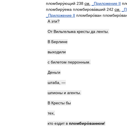
пломбиру́ющий
238
см
.
_
Приложение
II
пл
пломбиру́ема
пломбирова́вший
242
см
.
_
П
_
Приложение
II
пломбиро́ван
пломбиро́ва
А
эти
?
От
Вильгельма
кресты
да
ленты
.
В
Берлине
выходили
с
билетом
перронным
.
Деньги
штаба
, —
шпионы
и
агенты
.
В
Кресты
бы
тех
,
кто
ездит
в
пломбир
о́
ванном
!