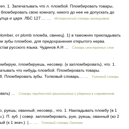
ren. 1. Запечатывать что л. пломбой. Пломбировать товары,
 бломбировать свою комнату, никого до нее не допускать до
 купца и царя. ЛБС 127.… …
Исторический словарь галлицизмов
plomber, от plomb пломба, свинец). 1) в таможнях прикладывать
ые зубы пломбою, для предохранения открытого нерва.
остав русского языка. Чудинов А.Н …
Словарь иностранных слов
рую, пломбируешь, несовер. (к запломбировать), что. 1.
атывать что нибудь пломбой. Пломбировать товары.
 зуб. Пломбировать зубы. Толковый словарь… …
Толковый словарь
овать) …
Словарь трудностей произношения и ударения в современном
уешь; ованный; несовер., что. 1. Накладывать пломбу (в 1
ач.). П. зуб. | совер. запломбировать, рую, руешь; ованный (ко 2
ный (к 1 знач.). |… …
Толковый словарь Ожегова