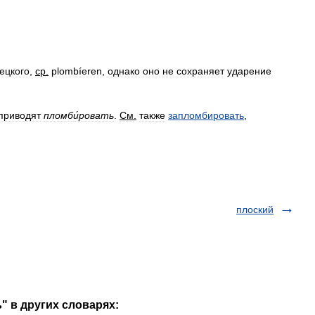
ецкого
,
ср
.
plombíeren
,
однако
оно
не
сохраняет
ударение
приводят
пломб
и́
ровать
.
См
.
также
запломбировать
,
плоский
" в других словарях: