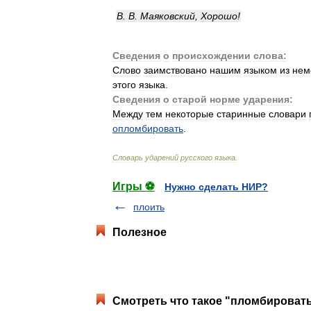
В
.
В
.
Маяковский
,
Хорошо
!
Сведения
о
происхождении
слова:
Слово
заимствовано
нашим
языком
из
нем
этого
языка
.
Сведения
о
старой
норме
ударения:
Между
тем
некоторые
старинные
словари
опломбировать
.
Словарь
ударений
русского
языка
.
Игры ⚽
Нужно сделать НИР?
плоить
Полезное
Смотреть что такое "пломбировать