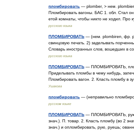
пломбировать
— plomber, > нем. plombie
Пломбировать вагоны. БАС 1. обл. Стал он
етой комнаты, чтобы никто не ходил. Про
русского языка
ПЛОМБИРОВАТЬ
— (нем. plombiren, фр. 
свинцовую печать. 2) заделывать порченн
Словарь иностранных слов, вошедших в с
русского языка
ПЛОМБИРОВАТЬ
— ПЛОМБИРОВАТЬ, пломби
Приделывать пломбы в чему нибудь, запеч
Пломбировать вагон. 2. Класть пломбу в
Ушакова
пломбировать
— (неправильно пломбир
русском языке
ПЛОМБИРОВАТЬ
— ПЛОМБИРОВАТЬ, рую, р
знач.). П. товар. 2. Класть пломбу (во 2 зн
знач.) и опломбировать, рую, руешь; ован