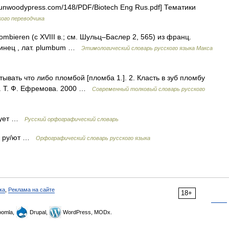
unwoodypress.com/148/PDF/Biotech Eng Rus.pdf] Тематики
ого переводчика
mbieren (с XVIII в.; см. Шульц–Баслер 2, 565) из франц.
винец , лат. plumbum …
Этимологический словарь русского языка Макса
тывать что либо пломбой [пломба 1.]. 2. Класть в зуб пломбу
й. Т. Ф. Ефремова. 2000 …
Современный толковый словарь русского
р ует …
Русский орфографический словарь
ь, ру/ют …
Орфографический словарь русского языка
ка
,
Реклама на сайте
18+
omla,
Drupal,
WordPress, MODx.