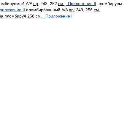
омбиру́емый
A
/
A
пр
;
243
,
252
см
.
_
Приложение
II
пломбиру́ем
риложение
II
пломбиро́ванный
A
/
A
пр
;
249
,
256
см
.
на
пломбиру́я́
258
см
.
_
Приложение
II