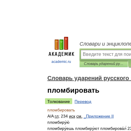
Словари и энциклоп
academic.ru
Словарь ударений русского языка
Словарь ударений русского
пломбировать
Толкование
Перевод
пломбировать
A
/
A
гл
;
234
иск
см
.
_
Приложение
II
пломбиру́ю́
пломбиру́ешь
пломбиру́ют
пломбирова́л́
2