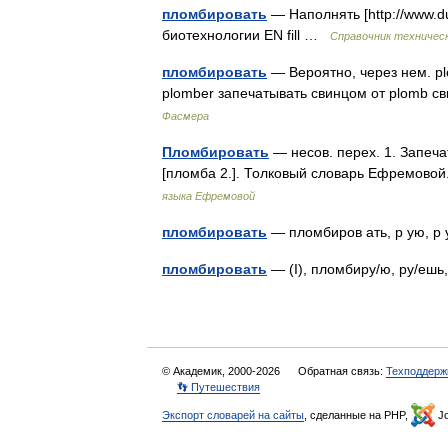
пломбировать
— Наполнять [http://www.d
биотехнологии EN fill …
Справочник техническ
пломбировать
— Вероятно, через нем. plo
рlоmbеr запечатывать свинцом от рlоmb с
Фасмера
Пломбировать
— несов. перех. 1. Запеча
[пломба 2.]. Толковый словарь Ефремово
языка Ефремовой
пломбировать
— пломбиров ать, р ую, 
пломбировать
— (I), пломбиру/ю, ру/еш
© Академик, 2000-2026
Обратная связь:
Техподдерж
👣 Путешествия
Экспорт словарей на сайты
, сделанные на PHP,
Jo