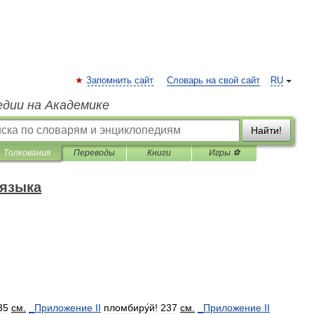
Запомнить сайт
Словарь на свой сайт
RU
едии на Академике
Найти!
Толкования
Переводы
Книги
Игры ⚽
 языка
35
см
.
_
Приложение
II
пломбиру́й
!
237
см
.
_
Приложение
II